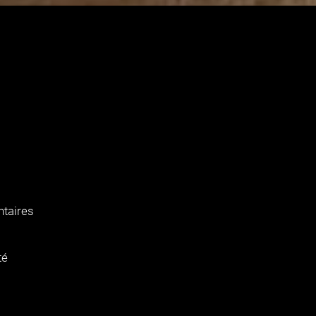
taires
té