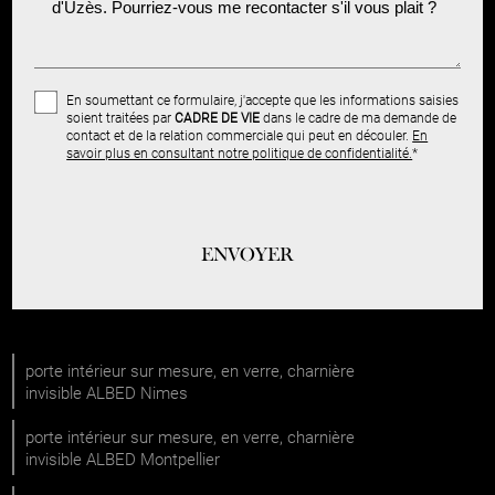
En soumettant ce formulaire, j'accepte que les informations saisies
soient traitées par
CADRE DE VIE
dans le cadre de ma demande de
contact et de la relation commerciale qui peut en découler.
En
savoir plus en consultant notre politique de confidentialité.
*
porte intérieur sur mesure, en verre, charnière
invisible ALBED Nimes
porte intérieur sur mesure, en verre, charnière
invisible ALBED Montpellier